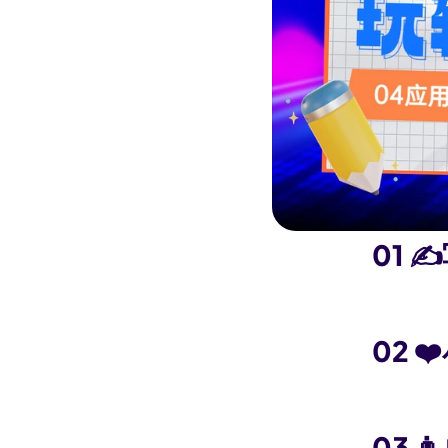
01 ✍
02 
03 