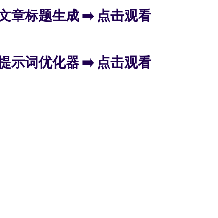
文章标题生成 ➡️ 
点击观看
️提示词优化器 ➡️ 
点击观看 
旅！