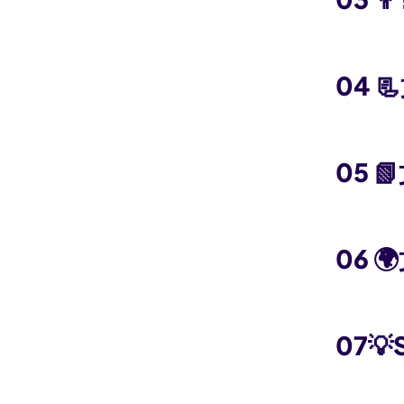
04 
05 
06 
07💡